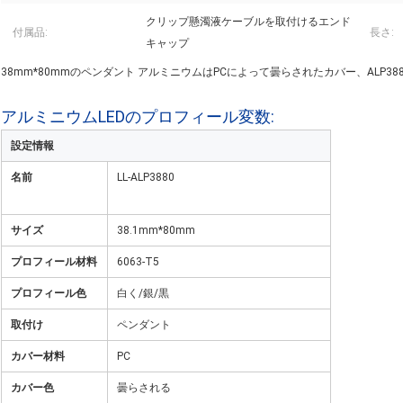
クリップ懸濁液ケーブルを取付けるエンド
付属品:
長さ:
キャップ
38mm*80mmのペンダント アルミニウムはPCによって曇らされたカバー、ALP38
アルミニウムLEDのプロフィール
変数
:
設定情報
名前
LL-ALP3880
サイズ
38.1mm*80mm
プロフィール材料
6063-T5
プロフィール色
白く/銀/黒
取付け
ペンダント
カバー材料
PC
カバー色
曇らされる