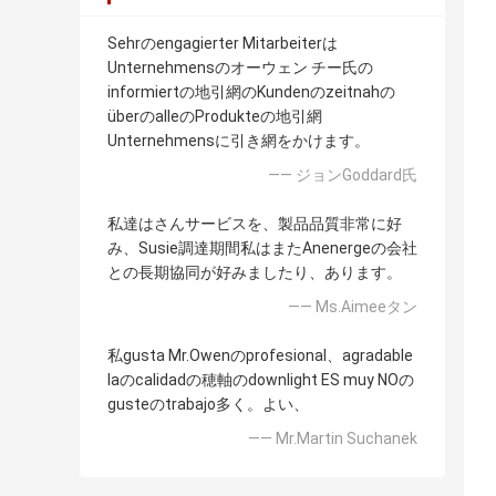
Sehrのengagierter Mitarbeiterは
Unternehmensのオーウェン チー氏の
informiertの地引網のKundenのzeitnahの
überのalleのProdukteの地引網
Unternehmensに引き網をかけます。
—— ジョンGoddard氏
私達はさんサービスを、製品品質非常に好
み、Susie調達期間私はまたAnenergeの会社
との長期協同が好みましたり、あります。
—— Ms.Aimeeタン
私gusta Mr.Owenのprofesional、agradable
laのcalidadの穂軸のdownlight ES muy NOの
gusteのtrabajo多く。よい、
—— Mr.Martin Suchanek