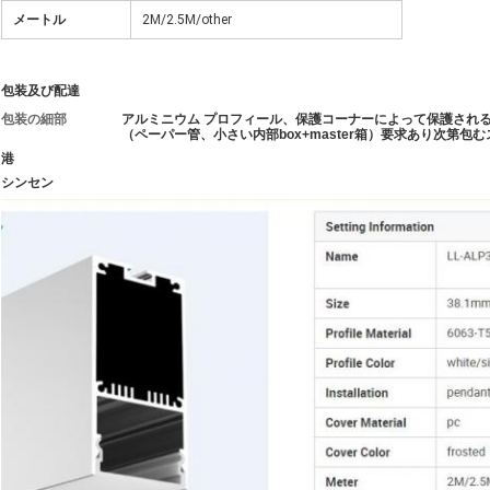
メートル
2M/2.5M/other
包装及び配達
包装の細部
アルミニウム プロフィール、保護コーナーによって保護され
（ペーパー管、小さい内部box+master箱）要求あり次第包
港
シンセン