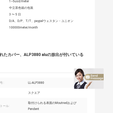
1~5usd/meter
中立茶色箱の包装
3 〜 5 日
D/A、D/P、T/T、paypalウェスタン・ユニオン
100000meter/month
たカバー、ALP3880 aluの放出が付いている
::
LL-ALP3880
スクエア
取付けられる表面のMoutnedおよび
トール:
Pendent