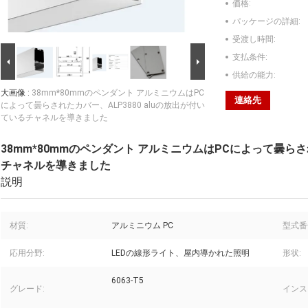
価格:
パッケージの詳細:
受渡し時間:
支払条件:
供給の能力:
大画像 :
38mm*80mmのペンダント アルミニウムはPC
連絡先
によって曇らされたカバー、ALP3880 aluの放出が付い
ているチャネルを導きました
38mm*80mmのペンダント アルミニウムはPCによって曇らされ
チャネルを導きました
説明
材質:
アルミニウム PC
型式番号
応用分野:
LEDの線形ライト、屋内導かれた照明
形状:
6063-T5
グレード:
インス