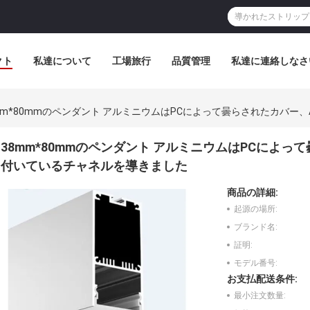
クト
私達について
工場旅行
品質管理
私達に連絡しなさ
mm*80mmのペンダント アルミニウムはPCによって曇らされたカバー、A
38mm*80mmのペンダント アルミニウムはPCによって曇
付いているチャネルを導きました
商品の詳細:
起源の場所:
ブランド名:
証明:
モデル番号:
お支払配送条件:
最小注文数量: